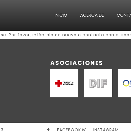
INICIO
ACERCA DE
CONT
se. Por favor, inténtalo de nuevo o contacta con el sopor
ASOCIACIONES
23
FACEBOOK
INSTAGRAM