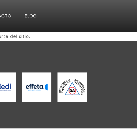
ACTO
BLOG
te del sitio.