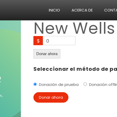
INICIO
ACERCA DE
CONT
New Wells
$
0
Donar ahora
Seleccionar el método de p
Donación de prueba
Donación offli