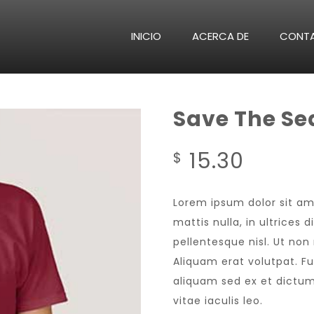
INICIO
ACERCA DE
CONT
Save The Se
15.30
$
Lorem ipsum dolor sit am
mattis nulla, in ultrices
pellentesque nisl. Ut no
Aliquam erat volutpat. F
aliquam sed ex et dictum.
vitae iaculis leo.