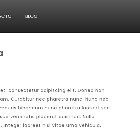
ACTO
BLOG
a
et, consectetur adipiscing elit. Donec non
 diam. Curabitur nec pharetra nunc. Nunc nec
n mauris bibendum nunc pharetra laoreet sed.
usce venenatis placerat euismod. Nulla
 Integer laoreet nisl vitae urna vehicula,