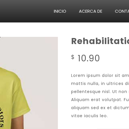
INICIO
ACERCA DE
CONT
Rehabilitat
10.90
$
Lorem ipsum dolor sit am
mattis nulla, in ultrices
pellentesque nisl. Ut no
Aliquam erat volutpat. F
aliquam sed ex et dictum.
vitae iaculis leo.