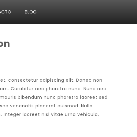
ACTO
BLOG
ion
et, consectetur adipiscing elit. Donec non
 diam. Curabitur nec pharetra nunc. Nunc nec
n mauris bibendum nunc pharetra laoreet sed.
usce venenatis placerat euismod. Nulla
 Integer laoreet nisl vitae urna vehicula,