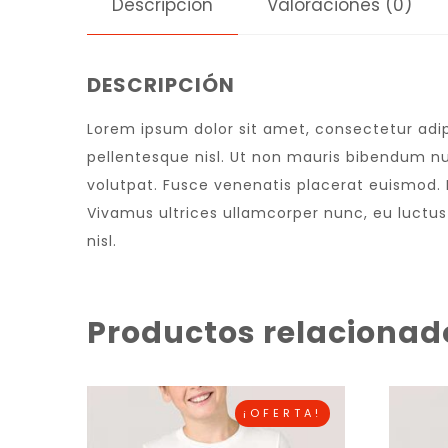
Descripción
Valoraciones (0)
DESCRIPCIÓN
Lorem ipsum dolor sit amet, consectetur adipi
pellentesque nisl. Ut non mauris bibendum nu
volutpat. Fusce venenatis placerat euismod. Nu
Vivamus ultrices ullamcorper nunc, eu luctu
nisl.
Productos relacionad
¡OFERTA!